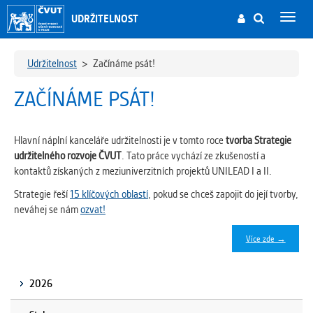
UDRŽITELNOST
Toggl
navig
Udržitelnost
>
Začínáme psát!
ZAČÍNÁME PSÁT!
Hlavní náplní kanceláře udržitelnosti je v tomto roce
tvorba Strategie
udržitelného rozvoje ČVUT
. Tato práce vychází ze zkušeností a
kontaktů získaných z meziuniverzitních projektů UNILEAD I a II.
Strategie řeší
15 klíčových oblastí
, pokud se chceš zapojit do její tvorby,
neváhej se nám
ozvat!
Více zde →
2026